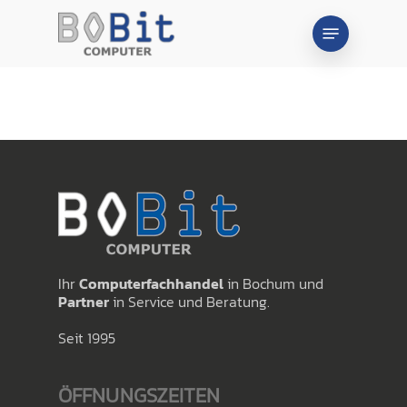
Skip
Menu
to
main
content
Ihr
Computerfachhandel
in Bochum und
Partner
in Service und Beratung.
Seit 1995
ÖFFNUNGSZEITEN