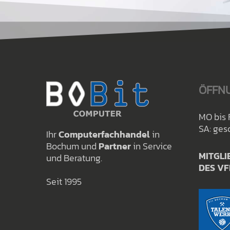
ÖFFN
MO bis 
SA: ges
Ihr
Computerfachhandel
in
Bochum und
Partner
in Service
MITGLI
und Beratung.
DES VF
Seit 1995