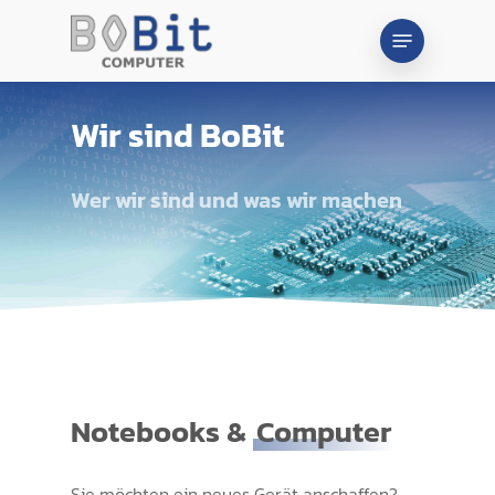
Skip
Menu
to
main
content
Wir sind BoBit
Wer wir sind und was wir machen
Notebooks &
Computer
Sie möchten ein neues Gerät anschaffen?